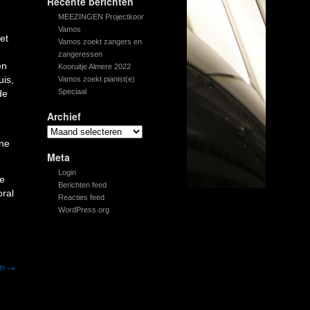
Recente berichten
MEEZINGEN Projectkoor
Vamos
et
Vamos zoekt zangers en
zangeressen
en
Kooruitje Almere 2022
uis,
Vamos zoekt pianist(e)
Speciaal
de
Archief
nne
Meta
Login
e
Berichten feed
oral
Reacties feed
WordPress.org
en
→