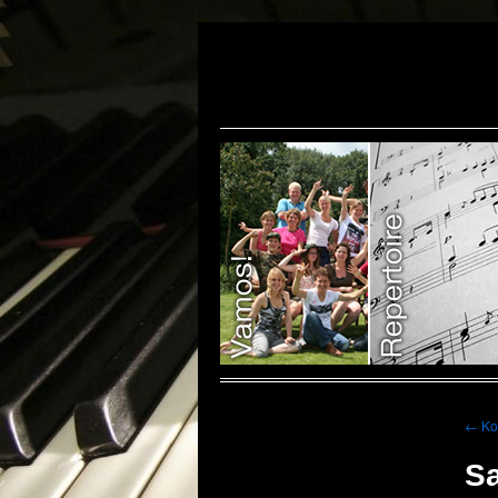
←
Ko
S