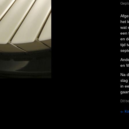
Gepla
Afge
het 
wat 
een 
en d
tijd
sept
Ande
en W
Na d
slag
in e
gaan
Dit b
←
Ko