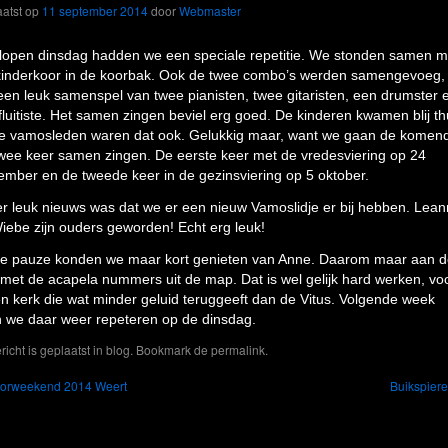
atst op
11 september 2014
door
Webmaster
lopen dinsdag hadden we een speciale repetitie. We stonden samen m
kinderkoor in de koorbak. Ook de twee combo’s werden samengevoeg,
een leuk samenspel van twee pianisten, twee gitaristen, een drumster 
fluitiste. Het samen zingen beviel erg goed. De kinderen kwamen blij th
e vamosleden waren dat ook. Gelukkig maar, want we gaan de komen
 twee keer samen zingen. De eerste keer met de vredesviering op 24
ember en de tweede keer in de gezinsviering op 5 oktober.
r leuk nieuws was dat we er een nieuw Vamoslidje er bij hebben. Lea
iebe zijn ouders geworden! Echt erg leuk!
e pauze konden we maar kort genieten van Anne. Daarom maar aan d
 met de acapela nummers uit de map. Dat is wel gelijk hard werken, vo
en kerk die wat minder geluid teruggeeft dan de Vitus. Volgende week
 we daar weer repeteren op de dinsdag.
ericht is geplaatst in
blog
. Bookmark de
permalink
.
orweekend 2014 Weert
Buikspier